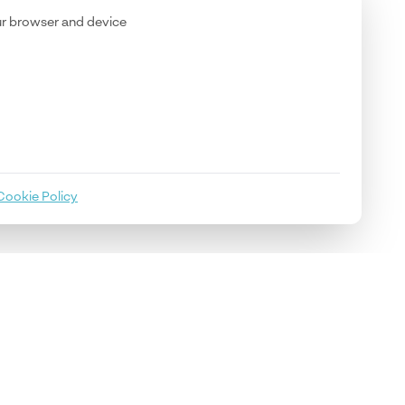
our browser and device
Cookie Policy
S'abonner
cevrez des mises à jour de Youverify.