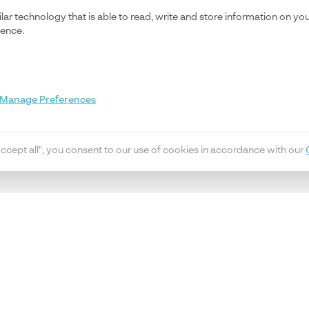
ilar technology that is able to read, write and store information on y
ience.
Manage Preferences
Accept all", you consent to our use of cookies in accordance with our
rmations d'experts, des mises à jour
En vous abonnant, vous re
 stratégie de conformité.