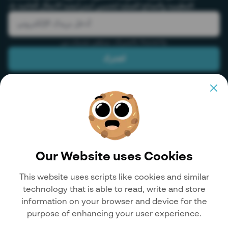
التنظيمية والنصائح العملية لتحسين استراتيجية الامتثال الخاصة بك.
بالاشتراك، ستتلقى تحديثات من Youverify.
اشترك
الحلول
Our Website uses Cookies
الصناعة
This website uses scripts like cookies and similar
technology that is able to read, write and store
الشركة
information on your browser and device for the
purpose of enhancing your user experience.
الموارد